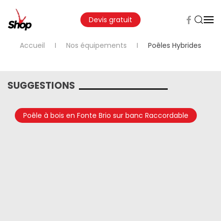
Devis gratuit
Accueil
Nos équipements
Poêles Hybrides
SUGGESTIONS
Poêle à bois en Fonte Brio sur banc Raccordable