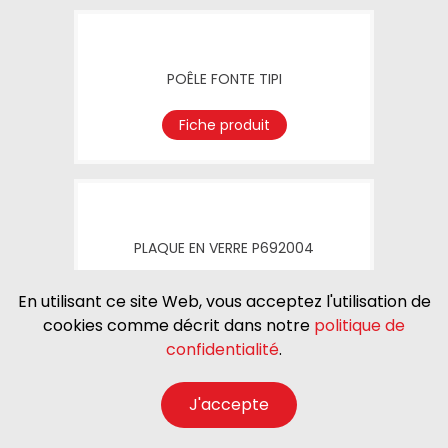
POÊLE FONTE TIPI
Fiche produit
PLAQUE EN VERRE P692004
Fiche produit
En utilisant ce site Web, vous acceptez l'utilisation de
cookies comme décrit dans notre
politique de
confidentialité
.
J'accepte
POÊLE ACIER BORÉE