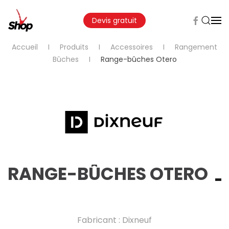
Devis gratuit
Accueil
Produits
Accessoires
Rangement
Bûches
Range-bûches Otero
RANGE-BÛCHES OTERO
Fabricant : Dixneuf