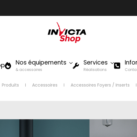
Nos équipements
Services
Inf
op
& accessoires
Réalisations
Conta
Produits
Accessoires
Accessoires Foyers / Inserts