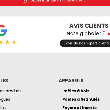
Obtenir un devis rapidement
AVIS CLIENTS
Note globale :
5
L'avis de nos supers clients 
ILES
APPAREILS
des produits
Poêles à bois
ogues
Poêles à Granulés
ités
Foyers et Inserts