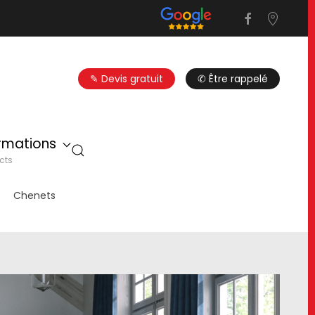
✎ Devis gratuit
✆ Être rappelé
ormations
cts
Chenets