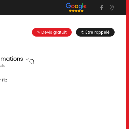
✎ Devis gratuit
✆ Être rappelé
ormations
cts
 Piz