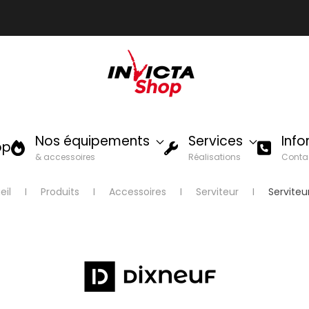
Nos équipements
Services
Inf
op
& accessoires
Réalisations
Conta
eil
Produits
Accessoires
Serviteur
Serviteur